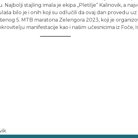
. Najbolji stajling imala je ekipa „Pletilje“ Kalinovik, a naj
ša bilo je i onih koji su odlučili da ovaj dan provedu uz r
n završenog 5. MTB maratona Zelengora 2023, koji je organ
ovitelju manifestacije kao i našim učesnicima iz Foče, Is
vik