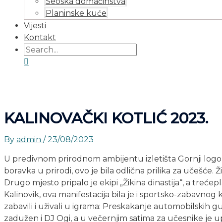
Seoska domaćinstva
Planinske kuće
Vijesti
Kontakt
KALINOVAČKI KOTLIĆ 2023.
By
admin
/
23/08/2023
U predivnom prirodnom ambijentu izletišta Gornji logor 1
boravka u prirodi, ovo je bila odlična prilika za učešće. 
Drugo mjesto pripalo je ekipi „Žikina dinastija“, a treće
Kalinovik, ova manifestacija bila je i sportsko-zabavnog
zabavili i uživali u igrama: Preskakanje automobilskih g
zadužen i DJ Ogi, a u večernjim satima za učesnike je u