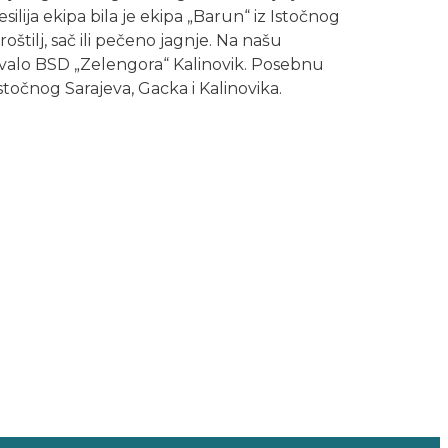
vesilija ekipa bila je ekipa „Barun“ iz Istočnog
oštilj, sač ili pečeno jagnje. Na našu
izovalo BSD „Zelengora“ Kalinovik. Posebnu
točnog Sarajeva, Gacka i Kalinovika.