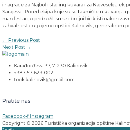
i nagrade za Najbolji stajling kuvara i za Najveseliju ekipu
Sarajeva. Pored ekipa koje su se takmičile u kuvanju gula
manifestaciju pridružili su se i brojni biciklisti nako
zahvalnost dugujemo opštini Kalinovik , generalnom pokr
←
Previous Post
Next Post
→
Karađorđeva 37, 71230 Kalinovik
+387-57-623-002
took.kalinovik@gmail.com
Pratite nas
Facebook-f
Instagram
Copyright © 2026 Turistička organizacija opštine Kalino