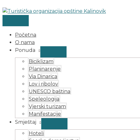
MAIN
MENU
MENU
Skip
Post
Search
Search
MENU
TOGGLE
TOGGLE
to
navigation
for:
content
Početna
O nama
Ponuda
Biciklizam
Planinarenje
Via Dinarica
Lov i ribolov
UNESCO baština
Speleologija
Vjerski turizam
Manifestacije
Smještaj
Hoteli