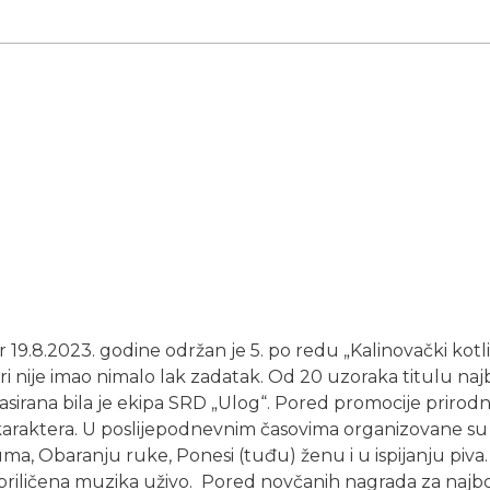
9.8.2023. godine održan je 5. po redu „Kalinovački kotlić
Žiri nije imao nimalo lak zadatak. Od 20 uzoraka titulu najb
plasirana bila je ekipa SRD „Ulog“. Pored promocije prirodn
 karaktera. U poslijepodnevnim časovima organizovane su „
uma, Obaranju ruke, Ponesi (tuđu) ženu i u ispijanju piva
priličena muzika uživo. Pored novčanih nagrada za najbol