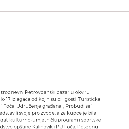
je trodnevni Petrovdanski bazar u okviru
17 izlagača od kojih su bili gosti: Turistička
a“ Foča, Udruženje građana „ Probudi se“
redstavili svoje proizvode, a za kupce je bila
ogat kulturno-umjetnički program i sportske
ovodstvo opštine Kalinovik i PU Foča. Posebnu