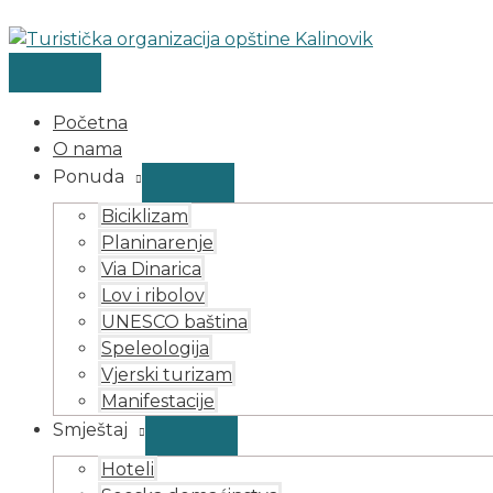
MAIN
MENU
MENU
Skip
Post
Search
Search
MENU
TOGGLE
TOGGLE
to
navigation
for:
content
Početna
O nama
Ponuda
Biciklizam
Planinarenje
Via Dinarica
Lov i ribolov
UNESCO baština
Speleologija
Vjerski turizam
Manifestacije
Smještaj
Hoteli