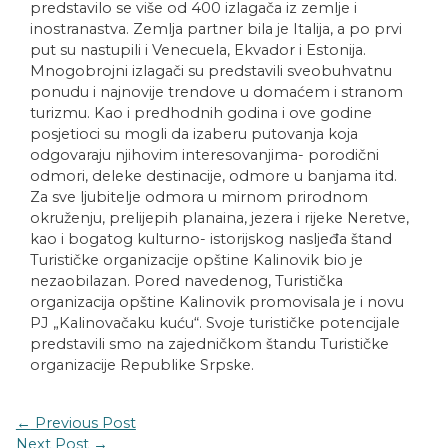
predstavilo se više od 400 izlagača iz zemlje i
inostranastva. Zemlja partner bila je Italija, a po prvi
put su nastupili i Venecuela, Ekvador i Estonija.
Mnogobrojni izlagači su predstavili sveobuhvatnu
ponudu i najnovije trendove u domaćem i stranom
turizmu. Kao i predhodnih godina i ove godine
posjetioci su mogli da izaberu putovanja koja
odgovaraju njihovim interesovanjima- porodični
odmori, deleke destinacije, odmore u banjama itd.
Za sve ljubitelje odmora u mirnom prirodnom
okruženju, prelijepih planaina, jezera i rijeke Neretve,
kao i bogatog kulturno- istorijskog nasljeđa štand
Turističke organizacije opštine Kalinovik bio je
nezaobilazan. Pored navedenog, Turistička
organizacija opštine Kalinovik promovisala je i novu
PJ „Kalinovačaku kuću“. Svoje turističke potencijale
predstavili smo na zajedničkom štandu Turističke
organizacije Republike Srpske.
←
Previous Post
Next Post
→