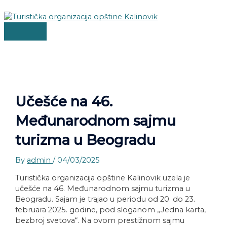
MAIN
Skip
Post
MENU
to
navigation
content
Učešće na 46.
Međunarodnom sajmu
turizma u Beogradu
By
admin
/
04/03/2025
Turistička organizacija opštine Kalinovik uzela je
učešće na 46. Međunarodnom sajmu turizma u
Beogradu. Sajam je trajao u periodu od 20. do 23.
februara 2025. godine, pod sloganom „Jedna karta,
bezbroj svetova“. Na ovom prestižnom sajmu